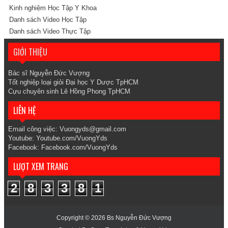
Kinh nghiệm Học Tập Y Khoa
Danh sách Video Học Tập
Danh sách Video Thực Tập
GIỚI THIỆU
Bác sĩ
Nguyễn Đức Vượng
Tốt nghiệp loại giỏi Đại học Y Dược TpHCM
Cựu chuyên sinh Lê Hồng Phong TpHCM
LIÊN HỆ
Email công việc:
V
uongyds@gmail.com
Youtube: Youtube.com/VuongYds
Facebook: Facebook.com/VuongYds
LƯỢT XEM TRANG
2
8
3
3
8
1
Copyright ©
2026
Bs Nguyễn Đức Vượng