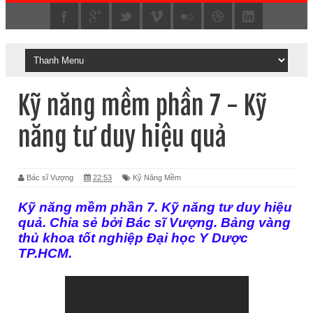
Kỹ năng mềm phần 7 - Kỹ
năng tư duy hiệu quả
Bác sĩ Vượng
22:53
Kỹ Năng Mềm
Kỹ năng mềm phần 7. Kỹ năng tư duy hiệu
quả.
Chia sẻ bởi Bác sĩ Vượng. Bảng vàng
thủ khoa tốt nghiệp Đại học Y Dược
TP.HCM.