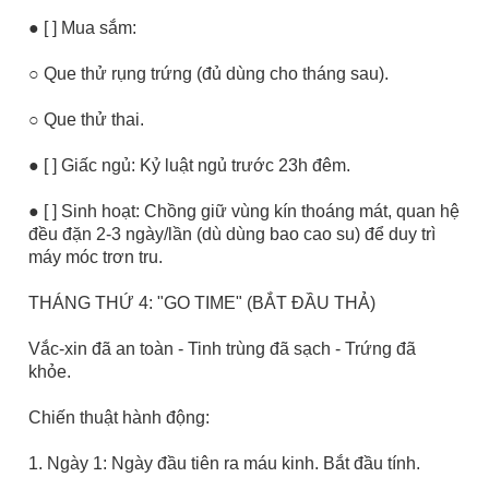
● [ ] Mua sắm:
○ Que thử rụng trứng (đủ dùng cho tháng sau).
○ Que thử thai.
● [ ] Giấc ngủ: Kỷ luật ngủ trước 23h đêm.
● [ ] Sinh hoạt: Chồng giữ vùng kín thoáng mát, quan hệ
đều đặn 2-3 ngày/lần (dù dùng bao cao su) để duy trì
máy móc trơn tru.
THÁNG THỨ 4: "GO TIME" (BẮT ĐẦU THẢ)
Vắc-xin đã an toàn - Tinh trùng đã sạch - Trứng đã
khỏe.
Chiến thuật hành động:
1. Ngày 1: Ngày đầu tiên ra máu kinh. Bắt đầu tính.