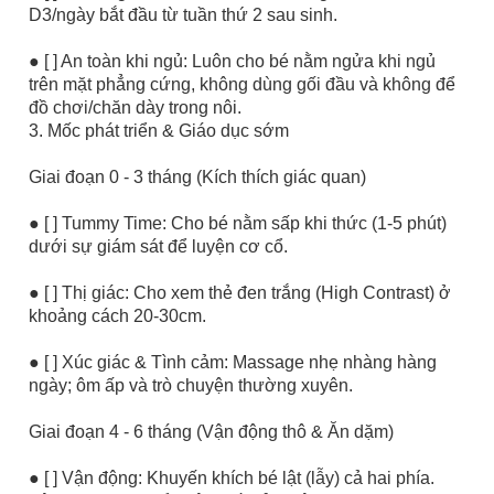
D3/ngày bắt đầu từ tuần thứ 2 sau sinh.
● [ ] An toàn khi ngủ: Luôn cho bé nằm ngửa khi ngủ
trên mặt phẳng cứng, không dùng gối đầu và không để
đồ chơi/chăn dày trong nôi.
3. Mốc phát triển & Giáo dục sớm
Giai đoạn 0 - 3 tháng (Kích thích giác quan)
● [ ] Tummy Time: Cho bé nằm sấp khi thức (1-5 phút)
dưới sự giám sát để luyện cơ cổ.
● [ ] Thị giác: Cho xem thẻ đen trắng (High Contrast) ở
khoảng cách 20-30cm.
● [ ] Xúc giác & Tình cảm: Massage nhẹ nhàng hàng
ngày; ôm ấp và trò chuyện thường xuyên.
Giai đoạn 4 - 6 tháng (Vận động thô & Ăn dặm)
● [ ] Vận động: Khuyến khích bé lật (lẫy) cả hai phía.