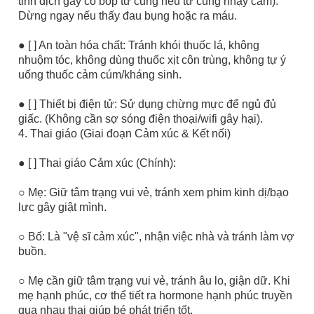
tinh dịch gây co bóp tử cung nếu tử cung nhạy cảm).
Dừng ngay nếu thấy đau bụng hoặc ra máu.
● [ ] An toàn hóa chất: Tránh khói thuốc lá, không
nhuộm tóc, không dùng thuốc xịt côn trùng, không tự ý
uống thuốc cảm cúm/kháng sinh.
● [ ] Thiết bị điện tử: Sử dụng chừng mực để ngủ đủ
giấc. (Không cần sợ sóng điện thoại/wifi gây hại).
4. Thai giáo (Giai đoạn Cảm xúc & Kết nối)
● [ ] Thai giáo Cảm xúc (Chính):
○ Mẹ: Giữ tâm trạng vui vẻ, tránh xem phim kinh dị/bạo
lực gây giật mình.
○ Bố: Là "vệ sĩ cảm xúc", nhận việc nhà và tránh làm vợ
buồn.
○ Mẹ cần giữ tâm trạng vui vẻ, tránh âu lo, giận dữ. Khi
mẹ hạnh phúc, cơ thể tiết ra hormone hạnh phúc truyền
qua nhau thai giúp bé phát triển tốt.