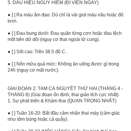
5. DẤU HIỆU NGUY HIỂM (ĐI VIỆN NGAY)
● [ ] Ra máu âm đạo: Dù chỉ là vài giọt máu nâu hoặc đỏ
tươi.
● [ ] Đau bụng dưới: Đau quặn từng cơn hoặc đau lệch
một bên dữ dội (nguy cơ thai ngoài tử cung).
● [ ] Sốt cao: Trên 38.5 độ C.
● [ ] Nôn mửa quá mức: Không ăn uống được gì trong
24h (nguy cơ mất nước).
GIAI ĐOẠN 2: TAM CÁ NGUYỆT THỨ HAI (THÁNG 4 -
THÁNG 6) (Giai đoạn ổn định, thai giáo tích cực nhất)
1. Sự phát triển & Khám thai (QUAN TRỌNG NHẤT)
● [ ] Tuần 16-20: Bắt đầu cảm nhận thai máy (cảm giác
như tôm búng hoặc cá quẫy).