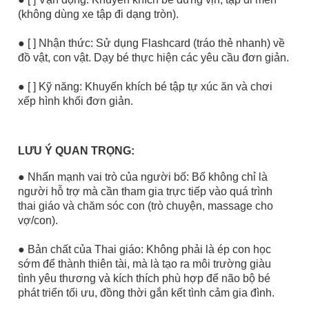
(không dùng xe tập đi dạng tròn).
● [ ] Nhận thức: Sử dụng Flashcard (tráo thẻ nhanh) về
đồ vật, con vật. Dạy bé thực hiện các yêu cầu đơn giản.
● [ ] Kỹ năng: Khuyến khích bé tập tự xúc ăn và chơi
xếp hình khối đơn giản.
LƯU Ý QUAN TRỌNG:
● Nhấn mạnh vai trò của người bố: Bố không chỉ là
người hỗ trợ mà cần tham gia trực tiếp vào quá trình
thai giáo và chăm sóc con (trò chuyện, massage cho
vợ/con).
● Bản chất của Thai giáo: Không phải là ép con học
sớm để thành thiên tài, mà là tạo ra môi trường giàu
tình yêu thương và kích thích phù hợp để não bộ bé
phát triển tối ưu, đồng thời gắn kết tình cảm gia đình.