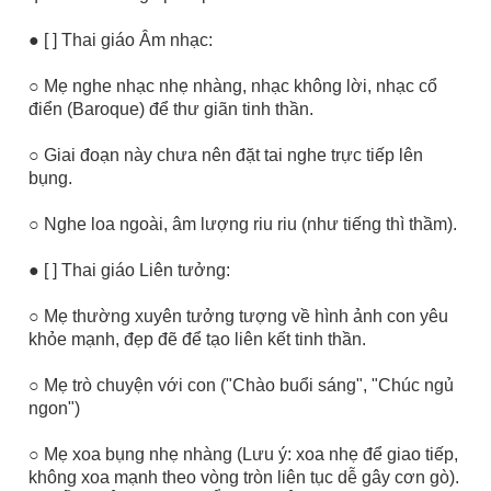
● [ ] Thai giáo Âm nhạc:
○ Mẹ nghe nhạc nhẹ nhàng, nhạc không lời, nhạc cổ
điển (Baroque) để thư giãn tinh thần.
○ Giai đoạn này chưa nên đặt tai nghe trực tiếp lên
bụng.
○ Nghe loa ngoài, âm lượng riu riu (như tiếng thì thầm).
● [ ] Thai giáo Liên tưởng:
○ Mẹ thường xuyên tưởng tượng về hình ảnh con yêu
khỏe mạnh, đẹp đẽ để tạo liên kết tinh thần.
○ Mẹ trò chuyện với con ("Chào buổi sáng", "Chúc ngủ
ngon")
○ Mẹ xoa bụng nhẹ nhàng (Lưu ý: xoa nhẹ để giao tiếp,
không xoa mạnh theo vòng tròn liên tục dễ gây cơn gò).