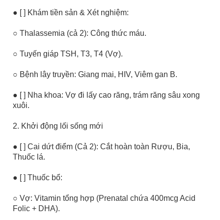
● [ ] Khám tiền sản & Xét nghiệm:
○ Thalassemia (cả 2): Công thức máu.
○ Tuyến giáp TSH, T3, T4 (Vợ).
○ Bệnh lây truyền: Giang mai, HIV, Viêm gan B.
● [ ] Nha khoa: Vợ đi lấy cao răng, trám răng sâu xong
xuôi.
2. Khởi động lối sống mới
● [ ] Cai dứt điểm (Cả 2): Cắt hoàn toàn Rượu, Bia,
Thuốc lá.
● [ ] Thuốc bổ:
○ Vợ: Vitamin tổng hợp (Prenatal chứa 400mcg Acid
Folic + DHA).