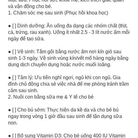
và vận động cho bé.
1. Chăm sóc mẹ sau sinh (Phục hồi khoa học)
● [ ] Dinh dưỡng: Ăn uống đa dạng các nhóm chất (thịt,
cá, trứng, rau xanh). Uống ít nhất 2.5 - 3 lít nước ấm mỗi
ngày để tạo sữa.
● [ ] Vệ sinh: Tắm gội bằng nước ấm nơi kín gió sau
sinh 1-3 ngày. Vệ sinh vùng kín/vết mổ hàng ngày bằng
dung dịch chuyên dụng hoặc nước muối loãng.
● [ ] Tâm lý: Ưu tiên nghỉ ngơi, ngủ khi con ngủ. Gia
đình chủ động chia sẻ việc nhà để mẹ phòng tránh trầm
cảm sau sinh.
2. Nuôi con bằng sữa mẹ & Y tế cho bé
● [ ] Cho bú sớm: Thực hiện da kề da và cho bé bú
ngay trong vòng 1 giờ đầu sau sinh để tận dụng sữa
non.
● [ ] Bổ sung Vitamin D3: Cho bé uống 400 IU Vitamin