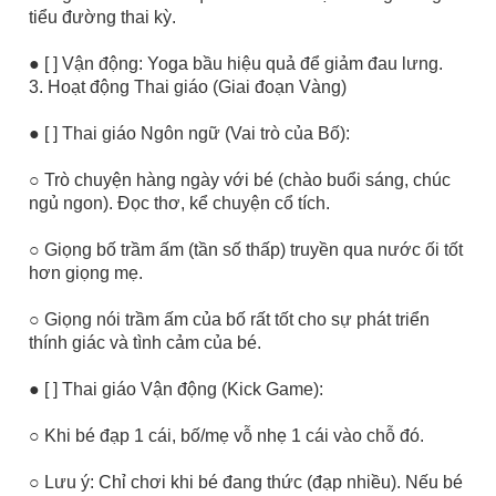
tiểu đường thai kỳ.
● [ ] Vận động: Yoga bầu hiệu quả để giảm đau lưng.
3. Hoạt động Thai giáo (Giai đoạn Vàng)
● [ ] Thai giáo Ngôn ngữ (Vai trò của Bố):
○ Trò chuyện hàng ngày với bé (chào buổi sáng, chúc
ngủ ngon). Đọc thơ, kể chuyện cổ tích.
○ Giọng bố trầm ấm (tần số thấp) truyền qua nước ối tốt
hơn giọng mẹ.
○ Giọng nói trầm ấm của bố rất tốt cho sự phát triển
thính giác và tình cảm của bé.
● [ ] Thai giáo Vận động (Kick Game):
○ Khi bé đạp 1 cái, bố/mẹ vỗ nhẹ 1 cái vào chỗ đó.
○ Lưu ý: Chỉ chơi khi bé đang thức (đạp nhiều). Nếu bé