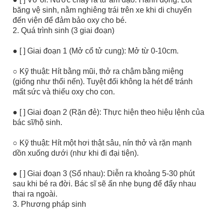
băng vệ sinh, nằm nghiêng trái trên xe khi di chuyển
đến viện để đảm bảo oxy cho bé.
2. Quá trình sinh (3 giai đoạn)
● [ ] Giai đoạn 1 (Mở cổ tử cung): Mở từ 0-10cm.
○ Kỹ thuật: Hít bằng mũi, thở ra chậm bằng miệng
(giống như thổi nến). Tuyệt đối không la hét để tránh
mất sức và thiếu oxy cho con.
● [ ] Giai đoạn 2 (Rặn đẻ): Thực hiện theo hiệu lệnh của
bác sĩ/hộ sinh.
○ Kỹ thuật: Hít một hơi thật sâu, nín thở và rặn mạnh
dồn xuống dưới (như khi đi đại tiện).
● [ ] Giai đoạn 3 (Sổ nhau): Diễn ra khoảng 5-30 phút
sau khi bé ra đời. Bác sĩ sẽ ấn nhẹ bụng để đẩy nhau
thai ra ngoài.
3. Phương pháp sinh