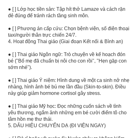
● [ ] Lớp học tiền sản: Tập hít thở Lamaze và cách rặn
đẻ đúng để tránh rách tầng sinh môn.
● [ ] Phương án cấp cứu: Chọn bệnh viện, số điện thoại
taxi/người thân trực chiến 24/7.
4. Hoạt động Thai giáo (Giai đoạn Kết nối & Bình an)
● [ ] Thai giáo Ngôn ngữ: Trò chuyện về kế hoạch đón
bé ("Bố mẹ đã chuẩn bị nôi cho con rồi", "Hẹn gặp con
sớm nhé").
● [ ] Thai giáo Ý niệm: Hình dung về một ca sinh nở nhẹ
nhàng, hình ảnh bé bú mẹ lần đầu (Skin-to-skin). Điều
này giúp giảm hormone cortisol gây stress.
● [ ] Thai giáo Mỹ học: Đọc những cuốn sách về tình
yêu thương, ngắm ảnh những em bé cười điểm tô cho
tâm hồn mẹ thư thái.
5. DẤU HIỆU CHUYỂN DẠ (ĐI VIỆN NGAY)