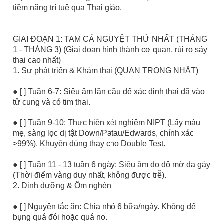
tiềm năng trí tuệ qua Thai giáo.
GIAI ĐOẠN 1: TAM CÁ NGUYỆT THỨ NHẤT (THÁNG
1 - THÁNG 3) (Giai đoạn hình thành cơ quan, rủi ro sảy
thai cao nhất)
1. Sự phát triển & Khám thai (QUAN TRỌNG NHẤT)
● [ ] Tuần 6-7: Siêu âm lần đầu để xác định thai đã vào
tử cung và có tim thai.
● [ ] Tuần 9-10: Thực hiện xét nghiệm NIPT (Lấy máu
mẹ, sàng lọc dị tật Down/Patau/Edwards, chính xác
>99%). Khuyên dùng thay cho Double Test.
● [ ] Tuần 11 - 13 tuần 6 ngày: Siêu âm đo độ mờ da gáy
(Thời điểm vàng duy nhất, không được trễ).
2. Dinh dưỡng & Ốm nghén
● [ ] Nguyên tắc ăn: Chia nhỏ 6 bữa/ngày. Không để
bụng quá đói hoặc quá no.