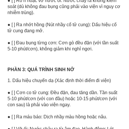
● [ ] Rò rỉ hoặc vỡ nước ối: Nước chảy ra không kiểm
soát (dù không đau bụng cũng phải vào viện vì nguy cơ
nhiễm trùng).
● [ ] Ra nhớt hồng (Nút nhầy cổ tử cung): Dấu hiệu cổ
tử cung đang mở.
● [ ] Đau bụng từng cơn: Cơn gò đều đặn (với tần suất
5-10 phút/cơn), không giảm khi nghỉ ngơi.
PHẦN 3: QUÁ TRÌNH SINH NỞ
1. Dấu hiệu chuyển dạ (Xác định thời điểm đi viện)
● [ ] Cơn co tử cung: Đều đặn, đau tăng dần. Tần suất
5-10 phút/cơn (với con đầu) hoặc 10-15 phút/cơn (với
con sau) là phải vào viện ngay.
● [ ] Ra máu báo: Dịch nhầy màu hồng hoặc nâu.
● [ ] Vỡ ối: Nước chảy ra từ âm đạo. Hành động: Lót