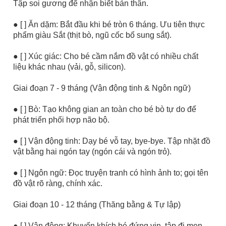
Tập soi gương để nhận biết bản thân.
● [ ] Ăn dặm: Bắt đầu khi bé tròn 6 tháng. Ưu tiên thực
phẩm giàu Sắt (thịt bò, ngũ cốc bổ sung sắt).
● [ ] Xúc giác: Cho bé cầm nắm đồ vật có nhiều chất
liệu khác nhau (vải, gỗ, silicon).
Giai đoạn 7 - 9 tháng (Vận động tinh & Ngôn ngữ)
● [ ] Bò: Tạo không gian an toàn cho bé bò tự do để
phát triển phối hợp não bộ.
● [ ] Vận động tinh: Dạy bé vỗ tay, bye-bye. Tập nhặt đồ
vật bằng hai ngón tay (ngón cái và ngón trỏ).
● [ ] Ngôn ngữ: Đọc truyện tranh có hình ảnh to; gọi tên
đồ vật rõ ràng, chính xác.
Giai đoạn 10 - 12 tháng (Thăng bằng & Tự lập)
● [ ] Vận động: Khuyến khích bé đứng vịn, tập đi men