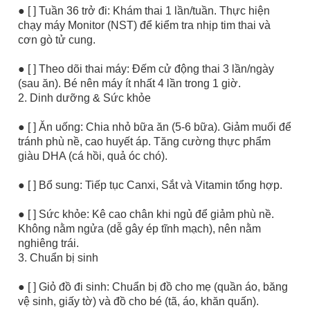
● [ ] Tuần 36 trở đi: Khám thai 1 lần/tuần. Thực hiện
chạy máy Monitor (NST) để kiểm tra nhịp tim thai và
cơn gò tử cung.
● [ ] Theo dõi thai máy: Đếm cử động thai 3 lần/ngày
(sau ăn). Bé nên máy ít nhất 4 lần trong 1 giờ.
2. Dinh dưỡng & Sức khỏe
● [ ] Ăn uống: Chia nhỏ bữa ăn (5-6 bữa). Giảm muối để
tránh phù nề, cao huyết áp. Tăng cường thực phẩm
giàu DHA (cá hồi, quả óc chó).
● [ ] Bổ sung: Tiếp tục Canxi, Sắt và Vitamin tổng hợp.
● [ ] Sức khỏe: Kê cao chân khi ngủ để giảm phù nề.
Không nằm ngửa (dễ gây ép tĩnh mạch), nên nằm
nghiêng trái.
3. Chuẩn bị sinh
● [ ] Giỏ đồ đi sinh: Chuẩn bị đồ cho mẹ (quần áo, băng
vệ sinh, giấy tờ) và đồ cho bé (tã, áo, khăn quấn).