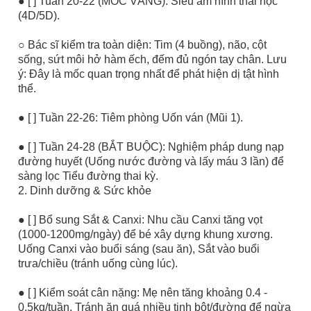
● [ ] Tuần 20-22 (MỐC VÀNG): Siêu âm hình thái học
(4D/5D).
○ Bác sĩ kiểm tra toàn diện: Tim (4 buồng), não, cột
sống, sứt môi hở hàm ếch, đếm đủ ngón tay chân. Lưu
ý: Đây là mốc quan trọng nhất để phát hiện dị tật hình
thể.
● [ ] Tuần 22-26: Tiêm phòng Uốn ván (Mũi 1).
● [ ] Tuần 24-28 (BẮT BUỘC): Nghiệm pháp dung nạp
đường huyết (Uống nước đường và lấy máu 3 lần) để
sàng lọc Tiểu đường thai kỳ.
2. Dinh dưỡng & Sức khỏe
● [ ] Bổ sung Sắt & Canxi: Nhu cầu Canxi tăng vọt
(1000-1200mg/ngày) để bé xây dựng khung xương.
Uống Canxi vào buổi sáng (sau ăn), Sắt vào buổi
trưa/chiều (tránh uống cùng lúc).
● [ ] Kiểm soát cân nặng: Mẹ nên tăng khoảng 0.4 -
0.5kg/tuần. Tránh ăn quá nhiều tinh bột/đường để ngừa