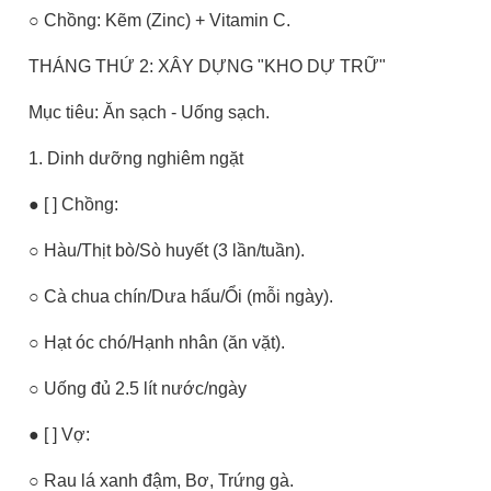
○ Chồng: Kẽm (Zinc) + Vitamin C.
THÁNG THỨ 2: XÂY DỰNG "KHO DỰ TRỮ"
Mục tiêu: Ăn sạch - Uống sạch.
1. Dinh dưỡng nghiêm ngặt
● [ ] Chồng:
○ Hàu/Thịt bò/Sò huyết (3 lần/tuần).
○ Cà chua chín/Dưa hấu/Ổi (mỗi ngày).
○ Hạt óc chó/Hạnh nhân (ăn vặt).
○ Uống đủ 2.5 lít nước/ngày
● [ ] Vợ:
○ Rau lá xanh đậm, Bơ, Trứng gà.