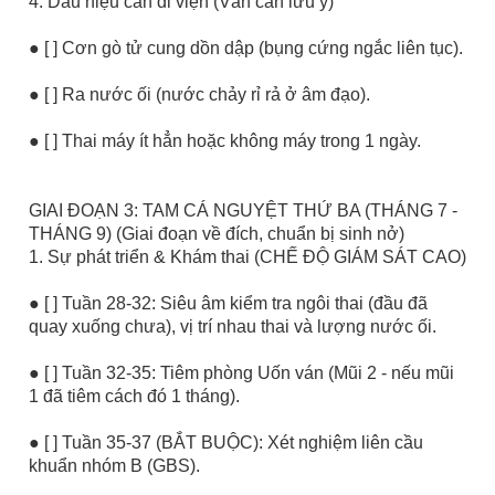
4. Dấu hiệu cần đi viện (Vẫn cần lưu ý)
● [ ] Cơn gò tử cung dồn dập (bụng cứng ngắc liên tục).
● [ ] Ra nước ối (nước chảy rỉ rả ở âm đạo).
● [ ] Thai máy ít hẳn hoặc không máy trong 1 ngày.
GIAI ĐOẠN 3: TAM CÁ NGUYỆT THỨ BA (THÁNG 7 -
THÁNG 9) (Giai đoạn về đích, chuẩn bị sinh nở)
1. Sự phát triển & Khám thai (CHẾ ĐỘ GIÁM SÁT CAO)
● [ ] Tuần 28-32: Siêu âm kiểm tra ngôi thai (đầu đã
quay xuống chưa), vị trí nhau thai và lượng nước ối.
● [ ] Tuần 32-35: Tiêm phòng Uốn ván (Mũi 2 - nếu mũi
1 đã tiêm cách đó 1 tháng).
● [ ] Tuần 35-37 (BẮT BUỘC): Xét nghiệm liên cầu
khuẩn nhóm B (GBS).