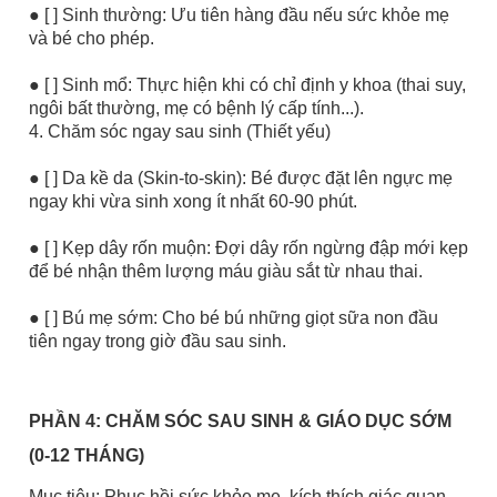
● [ ] Sinh thường: Ưu tiên hàng đầu nếu sức khỏe mẹ
và bé cho phép.
● [ ] Sinh mổ: Thực hiện khi có chỉ định y khoa (thai suy,
ngôi bất thường, mẹ có bệnh lý cấp tính...).
4. Chăm sóc ngay sau sinh (Thiết yếu)
● [ ] Da kề da (Skin-to-skin): Bé được đặt lên ngực mẹ
ngay khi vừa sinh xong ít nhất 60-90 phút.
● [ ] Kẹp dây rốn muộn: Đợi dây rốn ngừng đập mới kẹp
để bé nhận thêm lượng máu giàu sắt từ nhau thai.
● [ ] Bú mẹ sớm: Cho bé bú những giọt sữa non đầu
tiên ngay trong giờ đầu sau sinh.
PHẦN 4: CHĂM SÓC SAU SINH & GIÁO DỤC SỚM
(0-12 THÁNG)
Mục tiêu: Phục hồi sức khỏe mẹ, kích thích giác quan