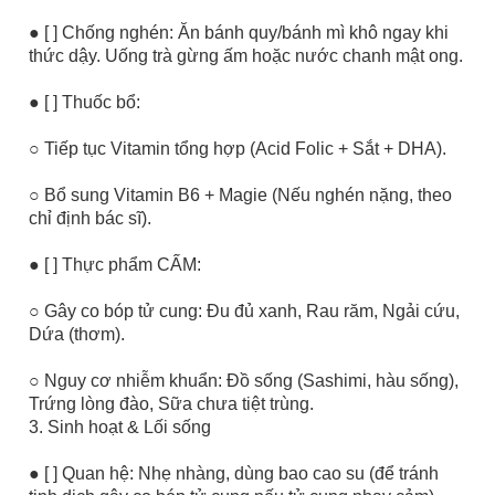
● [ ] Chống nghén: Ăn bánh quy/bánh mì khô ngay khi
thức dậy. Uống trà gừng ấm hoặc nước chanh mật ong.
● [ ] Thuốc bổ:
○ Tiếp tục Vitamin tổng hợp (Acid Folic + Sắt + DHA).
○ Bổ sung Vitamin B6 + Magie (Nếu nghén nặng, theo
chỉ định bác sĩ).
● [ ] Thực phẩm CẤM:
○ Gây co bóp tử cung: Đu đủ xanh, Rau răm, Ngải cứu,
Dứa (thơm).
○ Nguy cơ nhiễm khuẩn: Đồ sống (Sashimi, hàu sống),
Trứng lòng đào, Sữa chưa tiệt trùng.
3. Sinh hoạt & Lối sống
● [ ] Quan hệ: Nhẹ nhàng, dùng bao cao su (để tránh