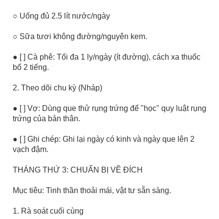
○ Uống đủ 2.5 lít nước/ngày
○ Sữa tươi không đường/nguyên kem.
● [ ] Cà phê: Tối đa 1 ly/ngày (ít đường), cách xa thuốc
bổ 2 tiếng.
2. Theo dõi chu kỳ (Nháp)
● [ ] Vợ: Dùng que thử rụng trứng để "học" quy luật rụng
trứng của bản thân.
● [ ] Ghi chép: Ghi lại ngày có kinh và ngày que lên 2
vạch đậm.
THÁNG THỨ 3: CHUẨN BỊ VỀ ĐÍCH
Mục tiêu: Tinh thần thoải mái, vật tư sẵn sàng.
1. Rà soát cuối cùng