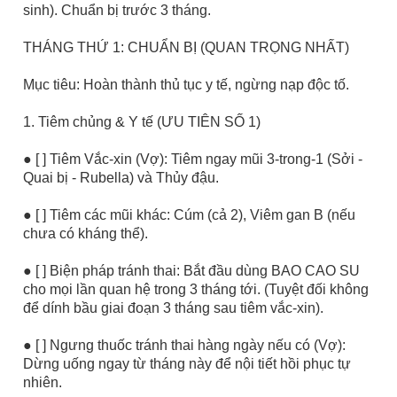
sinh). Chuẩn bị trước 3 tháng.
THÁNG THỨ 1: CHUẨN BỊ (QUAN TRỌNG NHẤT)
Mục tiêu: Hoàn thành thủ tục y tế, ngừng nạp độc tố.
1. Tiêm chủng & Y tế (ƯU TIÊN SỐ 1)
● [ ] Tiêm Vắc-xin (Vợ): Tiêm ngay mũi 3-trong-1 (Sởi -
Quai bị - Rubella) và Thủy đậu.
● [ ] Tiêm các mũi khác: Cúm (cả 2), Viêm gan B (nếu
chưa có kháng thể).
● [ ] Biện pháp tránh thai: Bắt đầu dùng BAO CAO SU
cho mọi lần quan hệ trong 3 tháng tới. (Tuyệt đối không
để dính bầu giai đoạn 3 tháng sau tiêm vắc-xin).
● [ ] Ngưng thuốc tránh thai hàng ngày nếu có (Vợ):
Dừng uống ngay từ tháng này để nội tiết hồi phục tự
nhiên.