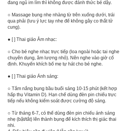
đang ngủ im lìm thì không được đánh thức bé dậy.
○ Massage bụng nhẹ nhàng từ trên xuống dưới, trái
qua phải (lưu ý lực tay nhẹ để không gây co thắt tử
cung).
● [ ] Thai giáo Âm nhạc:
○ Cho bé nghe nhạc trực tiếp (loa ngoài hoặc tai nghe
chuyên dụng, âm lượng nhỏ). Nên nghe vào giờ cố
định. Khuyến khích bố mẹ tự hát cho bé nghe.
● [ ] Thai giáo Ánh sáng:
○ Tắm nắng bụng bầu buổi sáng 10-15 phút (kết hợp
hấp thụ Vitamin D). Hạn chế dùng đèn pin chiếu trực
tiếp nếu không kiểm soát được cường độ sáng.
○ Từ tháng 6-7, có thể dùng đèn pin chiếu ánh sáng
nhẹ (bật/tắt) lên thành bụng để kích thích thị giác thai
nhi.