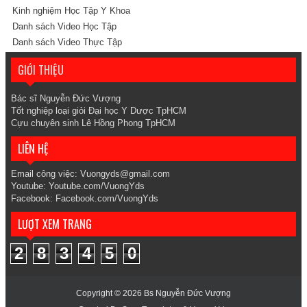
Kinh nghiệm Học Tập Y Khoa
Danh sách Video Học Tập
Danh sách Video Thực Tập
GIỚI THIỆU
Bác sĩ
Nguyễn Đức Vượng
Tốt nghiệp loại giỏi Đại học Y Dược TpHCM
Cựu chuyên sinh Lê Hồng Phong TpHCM
LIÊN HỆ
Email công việc:
V
uongyds@gmail.com
Youtube: Youtube.com/VuongYds
Facebook: Facebook.com/VuongYds
LƯỢT XEM TRANG
2
8
3
4
5
0
Copyright ©
2026
Bs Nguyễn Đức Vượng