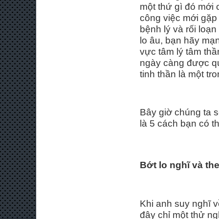
một thứ gì đó mới 
công việc mới gặp
bệnh lý và rối loạ
lo âu, bạn hãy mạn
vực tâm lý tâm thầ
ngày càng được qu
tinh thần là một t
Bây giờ chúng ta s
là 5 cách bạn có t
Bớt lo nghĩ
và th
Khi anh suy nghĩ v
đây chỉ một thử ng