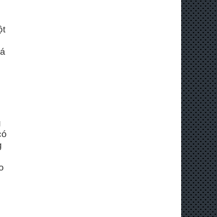
ột
iá
g
có
g
i
o