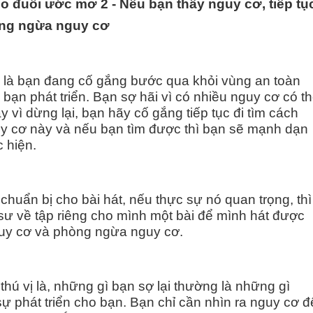
eo đuổi ước mơ
2
-
Nếu bạn thấy nguy cơ, tiếp tụ
òng ngừa nguy cơ
c là bạn đang cố gắng bước qua khỏi vùng an toàn
 bạn phát triển. Bạn sợ hãi vì có nhiều nguy cơ có t
ay vì dừng lại, bạn hãy cố gắng tiếp tục đi tìm cách
uy cơ này và nếu bạn tìm được thì bạn sẽ mạnh dạn
c hiện.
 chuẩn bị cho bài hát, nếu thực sự nó quan trọng, thì
 sư về tập riêng cho mình một bài để mình hát được
guy cơ và phòng ngừa nguy cơ.
thú vị là, những gì bạn sợ lại thường là những gì
 sự phát triển cho bạn. Bạn chỉ cần nhìn ra nguy cơ đ