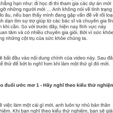
chẳng hạn như: đi học đi thi tham gia các dự án mới
 gỡ những người mới … Anh không nói về tình trạng
n lo âu, nếu bạn thấy mình đang gặp vấn đề về rối lo
h dạn tìm sự trợ giúp từ các bác sĩ và chuyên gia lĩ
n khi cần. So với trước đây, hiện nay lĩnh vực này
an tâm và có nhiều chuyên gia giỏi. Bởi vì sức khỏ
rong những cột trụ của sức khỏe chúng ta.
ẽ bắt đầu vào nội dung chính của video này. Sau đ
hể thử để bớt lo nghĩ hơn khi làm một thứ gì đó mới.
eo đuổi ước mơ
1
-
Hãy nghĩ theo kiểu thử nghiệ
ề việc làm một cái gì mới, anh luôn tự nhủ bản thân
hiệm. Khi bạn nghĩ theo kiểu thử nghiệm, bạn sẽ gi