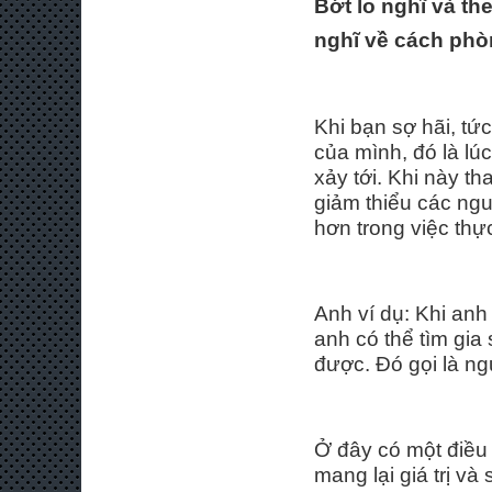
Bớt lo nghĩ
và th
nghĩ về cách ph
Khi bạn sợ hãi, tứ
của mình, đó là lúc
xảy tới. Khi này th
giảm thiểu các ng
hơn trong việc thự
Anh ví dụ: Khi anh
anh có thể tìm gia
được. Đó gọi là n
Ở đây có một điều 
mang lại giá trị và