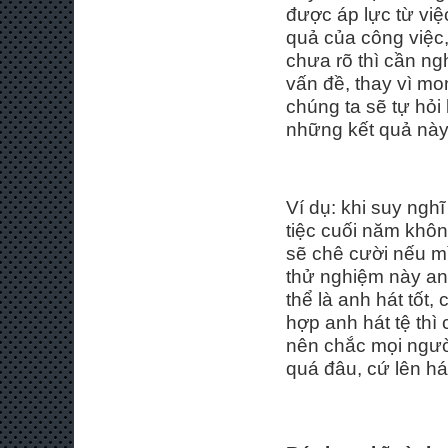
được áp lực từ việ
quả của công việc, 
chưa rõ thì cần ng
vấn đề, thay vì m
chúng ta sẽ tự hỏi 
những kết quả này,
Ví dụ: khi suy ngh
tiệc cuối năm khôn
sẽ chê cười nếu mì
thử nghiệm này anh
thể là anh hát tốt,
hợp anh hát tệ thì
nên chắc mọi người
quá đâu, cứ lên hát