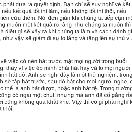
c phải đưa ra quyết định. Bạn chỉ sẽ suy nghĩ về kết
nếu kết quả tốt thì làm, nếu không tốt thì thôi, nếu
hiên cứu thêm. Nói đơn giản khi chúng ta tiếp cận m
ong muốn một kết quả rõ ràng như chúng ta muốn thì
là điều gì sẽ xảy ra khi chúng ta làm và cách đánh g
 như vậy sẽ giảm đi sự lo lắng và tăng lên sự thú vị.
ĩ về việc có nên hát trước mặt mọi người trong buổi
g, thay vì việc ép mình phải hát hay và lo mọi người
nh hát dở. Anh sẽ nghĩ đây là một thử nghiệm, tron
 sẽ tập hát trước, sau đó hát cho mọi người nghe, 
 có thể là anh hát được, hoặc anh hát tệ. Trong trườn
 cũng có ngại một chút, nhưng mà anh đã cố gắng rồ
 cũng không quá khắt khe. Vậy thì có gì phải nghĩ l
 thôi.