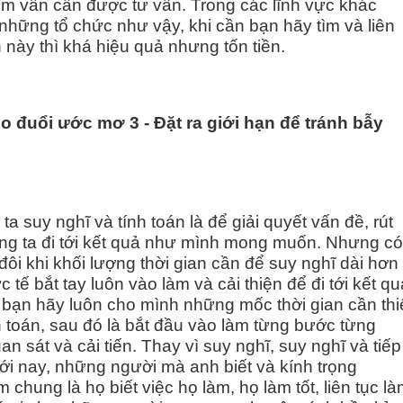
ệm vẫn cần được tư vấn. Trong các lĩnh vực khác
những tổ chức như vậy, khi cần bạn hãy tìm và liên
 này thì khá hiệu quả nhưng tốn tiền.
eo đuổi ước mơ
3
-
Đặt ra giới hạn để tránh bẫy
ta suy nghĩ và tính toán là để giải quyết vấn đề, rút
úng ta đi tới kết quả như mình mong muốn. Nhưng có
đôi khi khối lượng thời gian cần để suy nghĩ dài hơn
c tế bắt tay luôn vào làm và cải thiện để đi tới kết qu
 bạn hãy luôn cho mình những mốc thời gian cần thi
h toán, sau đó là bắt đầu vào làm từng bước từng
n sát và cải tiến. Thay vì suy nghĩ, suy nghĩ và tiếp
tới nay, những người mà anh biết và kính trọng
chung là họ biết việc họ làm, họ làm tốt, liên tục l