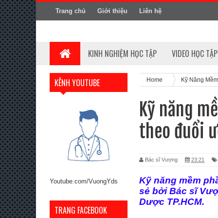
Trang chủ
Giới thiệu
Liên hệ
KINH NGHIỆM HỌC TẬP
VIDEO HỌC TẬP
Home
Kỹ Năng Mề
KÊNH YOUTUBE
Kỹ năng mềm
theo đuổi 
Bác sĩ Vượng
23:21
Kỹ năng mềm phần
Youtube.com/VuongYds
sẻ bởi Bác sĩ Vư
Dược TP.HCM.
TRANG FACEBOOK