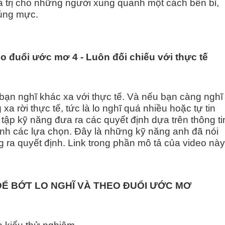
á trị cho những người xung quanh một cách bền bỉ,
đúng mực.
eo đuổi ước mơ
4
-
Luôn đối chiếu với thực tế
bạn nghĩ khác xa với thực tế. Và nếu bạn càng nghĩ
 xa rời thực tế, tức là lo nghĩ quá nhiều hoặc tự tin
ập kỹ năng đưa ra các quyết định dựa trên thông ti
ánh các lựa chọn. Đây là những kỹ năng anh đã nói
g ra quyết định. Link trong phần mô tả của video này
Ể BỚT LO NGHĨ VÀ THEO ĐUỔI ƯỚC MƠ