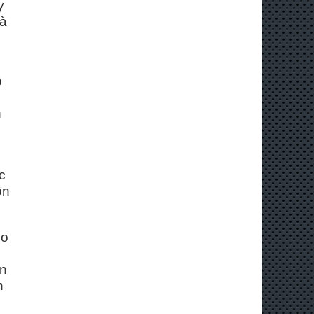
y
mà
m
ộ
h
c
ồn
ho
ần
n