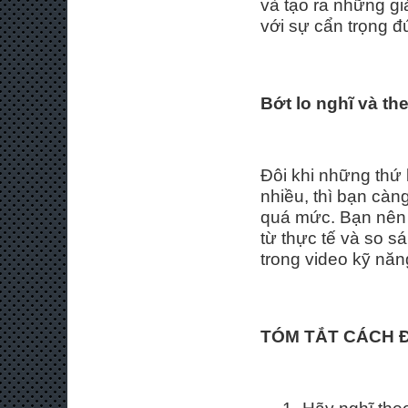
và tạo ra những gi
với sự cẩn trọng 
Bớt lo nghĩ
và th
Đôi khi những thứ 
nhiều, thì bạn càng
quá mức. Bạn nên t
từ thực tế và so s
trong video kỹ năn
TÓM TẮT CÁCH Đ