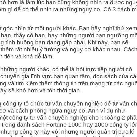
hó hơn là lắm lúc bạn cũng không nhìn ra được ngu
àm gì để có thể nhìn ra những nguy cơ. Có 3 cách 
t góc nhìn từ một người khác. Bạn hãy nghĩ thử xe
 bạn, thầy cô bạn, hay những người bạn ngưỡng m
ng tình huống bạn đang gặp phải. Khi này, bạn sẽ
 thêm rất nhiều ý tưởng và nguy cơ khác nhau. Các
n tiền và khá dễ làm.
 những người khác, có thể là hỏi trực tiếp người có
 chuyên gia lĩnh vực bạn quan tâm, đọc sách của cá
iếng và tìm kiếm thêm thông tin trên mạng từ các ngu
này sẽ khó hơn và tốn thời gian.
g công ty tổ chức tư vấn chuyên nghiệp để tư vấn c
cơ và cách phòng ngừa nguy cơ. Anh ví dụ như
một công ty tư vấn chuyên nghiệp cho khoảng 2 ph
y trong danh sách Fortune 1000 hay 1000 công ty lớ
, những công ty này với những người quản trị cực kì