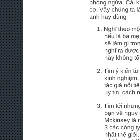
phòng ngừa. Cái k
cơ. Vậy chúng ta l
anh hay dùng
1.
Nghĩ theo mộ
nếu là ba mẹ
sẽ làm gì tro
nghĩ ra được
này không tố
2.
Tìm ý kiến từ
kinh nghiệm,
tác giả nổi t
uy tín, cách 
3.
Tìm tới nhữn
bạn về nguy 
Mckinsey là 
3 các công t
nhất thế giới